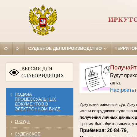
ИРКУТ
СУДЕБНОЕ ДЕЛОПРОИЗВОДСТВО
ТЕРРИТО
Получайт
ВЕРСИЯ ДЛЯ
Будут прихо
СЛАБОВИДЯЩИХ
акта.
Настроить
ПОДАЧА
ПРОЦЕССУАЛЬНЫХ
ДОКУМЕНТОВ В
Иркутский районный суд Ирку
ЭЛЕКТРОННОМ ВИДЕ
имени сотрудников суда звон
получения личных данных дл
О СУДЕ
Просим быть бдительными, ут
Приёмная:
20-84-79
,
СУДЕЙСКОЕ