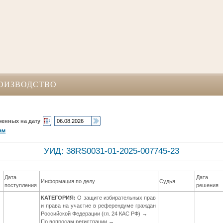
ОИЗВОДСТВО
ченных на дату
ам
УИД: 38RS0031-01-2025-007745-23
Дата
Дата
Информация по делу
Судья
поступления
решения
КАТЕГОРИЯ:
О защите избирательных прав
и права на участие в референдуме граждан
Российской Федерации (гл. 24 КАС РФ) →
По вопросам регистрации →