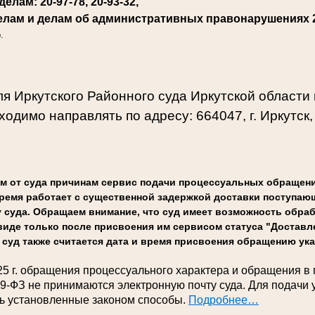
елам: 20-97-78, 20-93-32,
елам и делам об административных правонарушениях
.
я Иркутского Районного суда Иркутской области
одимо направлять по адресу: 664047, г. Иркутск, 
м от суда причинам сервис подачи процессуальных обращени
 время работает с существенной задержкой доставки поступа
суда. Обращаем внимание, что суд имеет возможность обра
иде только после присвоения им сервисом статуса "Доставле
суд также считается дата и время присвоения обращению ука
25 г. обращения процессуального характера и обращения в
59-ФЗ не принимаются электронную почту суда. Для подачи
ь установленные законом способы.
Подробнее…