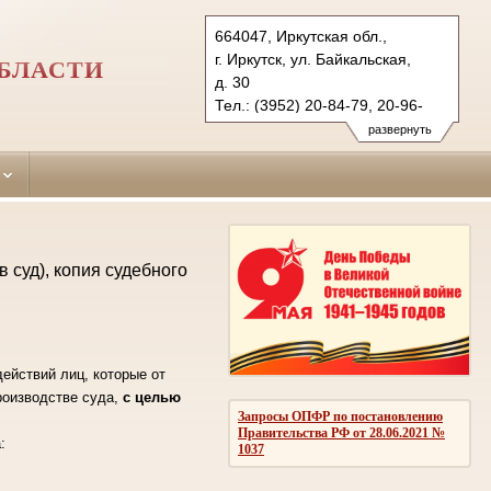
664047, Иркутская обл.,
г. Иркутск, ул. Байкальская,
БЛАСТИ
д. 30
Тел.: (3952) 20-84-79, 20-96-
06 (ф.)
развернуть
irkutsky.irk@sudrf.ru
 суд), копия судебного
ействий лиц, которые от
роизводстве суда,
с целью
Запросы ОПФР по постановлению
Правительства РФ от 28.06.2021 №
а:
1037