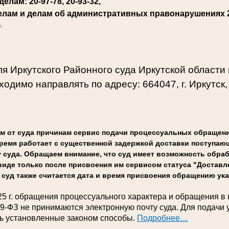
елам: 20-97-78, 20-93-32,
елам и делам об административных правонарушениях
.
я Иркутского Районного суда Иркутской области
одимо направлять по адресу: 664047, г. Иркутск, 
м от суда причинам сервис подачи процессуальных обращени
 время работает с существенной задержкой доставки поступа
суда. Обращаем внимание, что суд имеет возможность обра
иде только после присвоения им сервисом статуса "Доставле
суд также считается дата и время присвоения обращению ука
25 г. обращения процессуального характера и обращения в
59-ФЗ не принимаются электронную почту суда. Для подачи
ь установленные законом способы.
Подробнее…