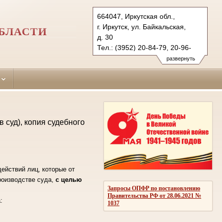
664047, Иркутская обл.,
г. Иркутск, ул. Байкальская,
БЛАСТИ
д. 30
Тел.: (3952) 20-84-79, 20-96-
06 (ф.)
развернуть
irkutsky.irk@sudrf.ru
 суд), копия судебного
ействий лиц, которые от
роизводстве суда,
с целью
Запросы ОПФР по постановлению
Правительства РФ от 28.06.2021 №
а:
1037