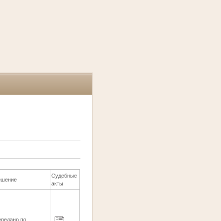
Судебные
ешение
акты
ередано по