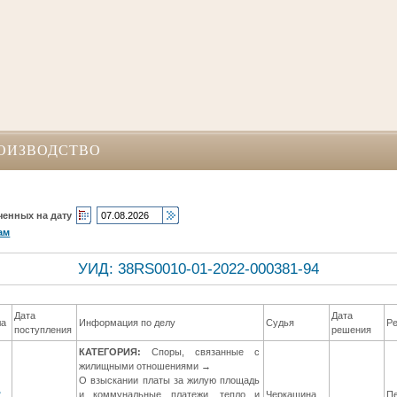
ОИЗВОДСТВО
ченных на дату
ам
УИД: 38RS0010-01-2022-000381-94
Дата
Дата
ла
Информация по делу
Судья
Р
поступления
решения
КАТЕГОРИЯ:
Споры, связанные с
жилищными отношениями →
О взыскании платы за жилую площадь
2
и коммунальные платежи, тепло и
Черкашина
П