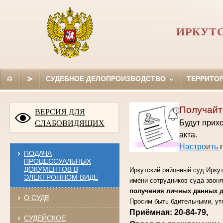
ИРКУТ
СУДЕБНОЕ ДЕЛОПРОИЗВОДСТВО
ТЕРРИТО
Получайт
ВЕРСИЯ ДЛЯ
Будут прихо
СЛАБОВИДЯЩИХ
акта.
Настроить
ПОДАЧА
ПРОЦЕССУАЛЬНЫХ
ДОКУМЕНТОВ В
Иркутский районный суд Ирку
ЭЛЕКТРОННОМ ВИДЕ
имени сотрудников суда звон
получения личных данных дл
О СУДЕ
Просим быть бдительными, ут
Приёмная:
20-84-79
,
СУДЕЙСКОЕ